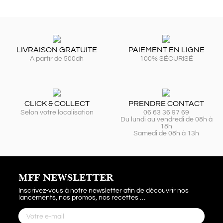
LIVRAISON GRATUITE
PAIEMENT EN LIGNE
A partir de 500dh
100% SÉCURISÉ
CLICK & COLLECT
PRENDRE CONTACT
Selon votre localisation
06 63 36 97 69
Du lundi au vendredi de 08h à
18h
Samedi de 08h à 13h
MFF NEWSLETTER
Inscrivez-vous à notre newsletter afin de découvrir nos
lancements, nos promos, nos recettes …