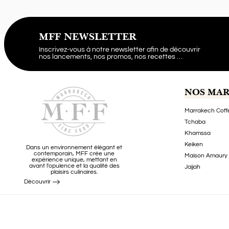
MFF NEWSLETTER
Inscrivez-vous à notre newsletter afin de découvrir
nos lancements, nos promos, nos recettes …
NOS MA
Marrakech Coff
Tchaba
Khamssa
Keiken
Dans un environnement élégant et
contemporain, MFF crée une
Maison Amaury
expérience unique, mettant en
avant l'opulence et la qualité des
Jajjah
plaisirs culinaires.
Découvrir