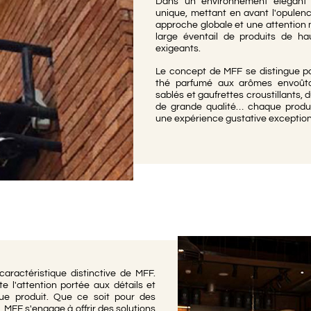
Dans un environnement élégant
ey
Collection Taxi
unique, mettant en avant l'opulence
approche globale et une attention 
large éventail de produits de hau
exigeants.
Le concept de MFF se distingue par
thé parfumé aux arômes envoûtan
sablés et gaufrettes croustillants, 
de grande qualité… chaque produi
une expérience gustative exception
aractéristique distinctive de MFF.
 l'attention portée aux détails et
ue produit. Que ce soit pour des
 MFF s'engage à offrir des solutions