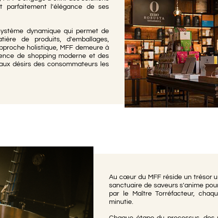
 parfaitement l'élégance de ses
ystème dynamique qui permet de
ière de produits, d'emballages,
approche holistique, MFF demeure à
érience de shopping moderne et des
 aux désirs des consommateurs les
Au cœur du MFF réside un trésor un
sanctuaire de saveurs s'anime pour 
par le Maître Torréfacteur, cha
minutie.
Chaque étape du processus, des 