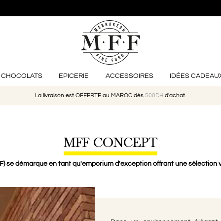
CHOCOLATS
EPICERIE
ACCESSOIRES
IDÉES CADEAU
La livraison est OFFERTE au MAROC dès
500DH
d'achat.
MFF CONCEPT
) se démarque en tant qu'emporium d'exception offrant une sélection va
lanc Au Matcha
u Teapot
ica
Glazed Ceramic Japanese Te
Cafés Khamssa Jardin Verdo
Napolitain Chocolat Noi
la fraise
Gaufrettes Au Citron