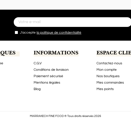
J'accepte
la politique de confidentialité
RQUES
INFORMATIONS
ESPACE CLI
ee
C.G.V
Contactez-nous
Conditions de livraison
Mon compte
Paiement sécurisé
Nos boutiques
Mentions légales
Mes commandes
Blog
Mes points
MARRAKECH FINE FOOD © Tous droits réservés 2026