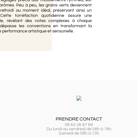
arômes. Peu à peu, les grains verts deviennent
 refroidi au moment idéal, préservant ainsi un
 Cette torréfaction quotidienne assure une
ble, révélant des notes complexes à chaque
dépasse les conventions en transformant la
 performance artistique et sensorielle.
PRENDRE CONTACT
06 63 36 97 69
Du lundi au vendredi de 08h à 18h
Samedi de 08h à 13h