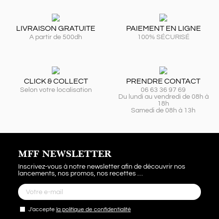
LIVRAISON GRATUITE
PAIEMENT EN LIGNE
A partir de 500dh
100% SÉCURISÉ
CLICK & COLLECT
PRENDRE CONTACT
Selon votre localisation
06 63 36 97 69
Du lundi au vendredi de 08h à
18h
Samedi de 08h à 13h
MFF NEWSLETTER
Inscrivez-vous à notre newsletter afin de découvrir nos
lancements, nos promos, nos recettes …
J'accepte
la politique de confidentialité