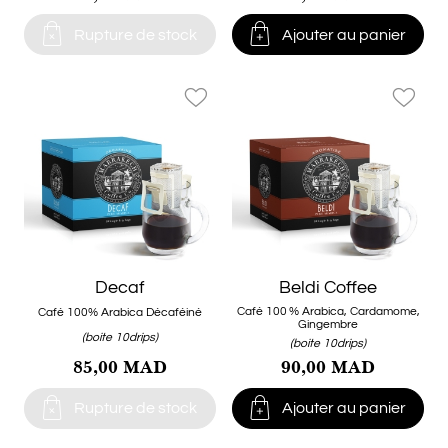


Rupture de stock
Ajouter au panier
favorite_border
favorite_border
Decaf
Beldi Coffee
Café 100 % Arabica, Cardamome,
Café 100% Arabica Décaféiné
Gingembre
(boite 10drips)
(boite 10drips)
85,00 MAD
90,00 MAD


Rupture de stock
Ajouter au panier