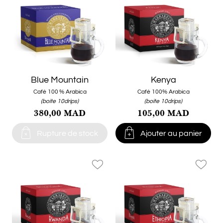
Blue Mountain
Kenya
Café 100 % Arabica
Café 100% Arabica
(boite 10drips)
(boite 10drips)
380,00 MAD
105,00 MAD


Rupture de stock
Ajouter au panier
favorite_border
favorite_border