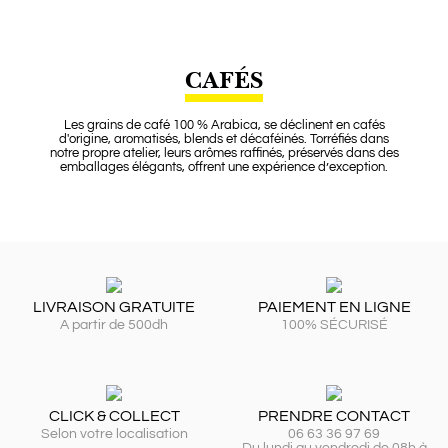
CAFÉS
Les grains de café 100 % Arabica, se déclinent en cafés
d'origine, aromatisés, blends et décaféinés. Torréfiés dans
notre propre atelier, leurs arômes raffinés, préservés dans des
emballages élégants, offrent une expérience d’exception.
LIVRAISON GRATUITE
PAIEMENT EN LIGNE
A partir de 500dh
100% SÉCURISÉ
CLICK & COLLECT
PRENDRE CONTACT
Selon votre localisation
06 63 36 97 69
Du lundi au vendredi de 08h à