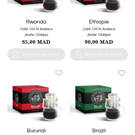
Rwanda
Éthiopie
Café 100 % Arabica
Café 100 % Arabica
(boite 10drips)
(boite 10drips)
85,00 MAD
90,00 MAD


Rupture de stock
Rupture de stock
favorite_border
favorite_border
Burundi
Brazil