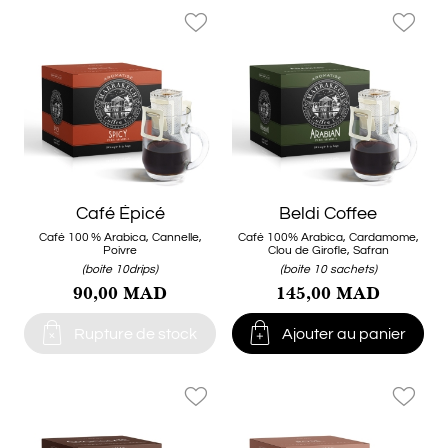
favorite_border
favorite_border
Café Épicé
Beldi Coffee
Café 100 % Arabica, Cannelle,
Café 100% Arabica, Cardamome,
Poivre
Clou de Girofle, Safran
(boite 10drips)
(boite 10 sachets)
90,00 MAD
145,00 MAD


Rupture de stock
Ajouter au panier
favorite_border
favorite_border