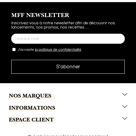
MFF NEWSLETTER
Inscrivez-vous à notre newsletter afin de découvrir nos
lancements, nos promos, nos recettes …
J'accepte
la politique de confidentialité
NOS MARQUES
INFORMATIONS
Marrakech Coffee
ESPACE CLIENT
Tchaba
C.G.V
Khamssa
Conditions de livraison
Contactez-nous