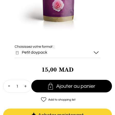
Choisissez votre format :
Petit doypack
15,00 MAD
Petit doypack

Ajouter au panier
Doypack 100g
favorite_border
Add to shopping list