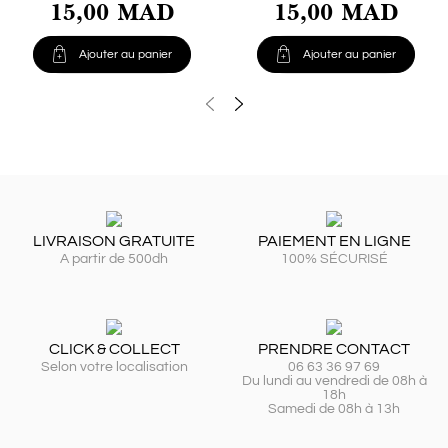
15,00 MAD
15,00 MAD


Ajouter au panier
Ajouter au panier
LIVRAISON GRATUITE
PAIEMENT EN LIGNE
A partir de 500dh
100% SÉCURISÉ
CLICK & COLLECT
PRENDRE CONTACT
Selon votre localisation
06 63 36 97 69
Du lundi au vendredi de 08h à
18h
Samedi de 08h à 13h