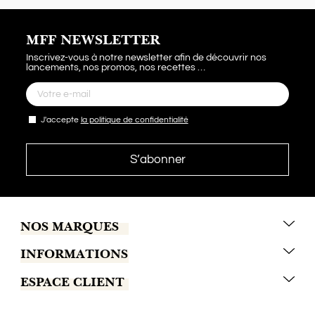
MFF NEWSLETTER
Inscrivez-vous à notre newsletter afin de découvrir nos
lancements, nos promos, nos recettes …
J'accepte
la politique de confidentialité
NOS MARQUES
INFORMATIONS
Marrakech Coffee
ESPACE CLIENT
Tchaba
C.G.V
Khamssa
Conditions de livraison
Contactez-nous