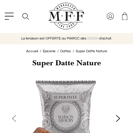
La livraison est OFFERTE au MAROC dès
500DH
d'achat.
Accueil
Épicerie
Dattes
Super Datte Nature
Super Datte Nature