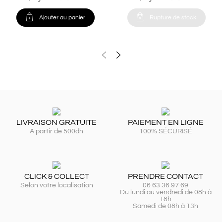


Ajouter au panier
Rupture de stock
LIVRAISON GRATUITE
PAIEMENT EN LIGNE
A partir de 500dh
100% SÉCURISÉ
CLICK & COLLECT
PRENDRE CONTACT
Selon votre localisation
06 63 36 97 69
Du lundi au vendredi de 08h à
18h
Samedi de 08h à 13h