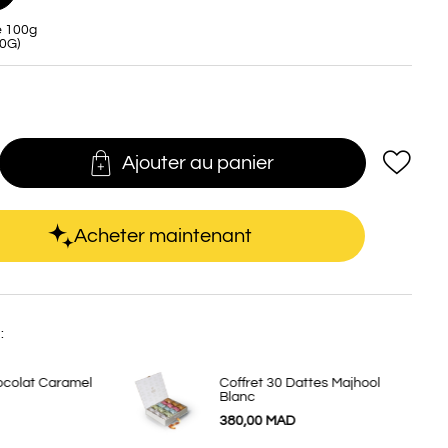
La théière
e 100g
10G)

favorite_border
Ajouter au panier
Acheter maintenant
:
ocolat Caramel
Coffret 30 Dattes Majhool
Blanc
380,00 MAD