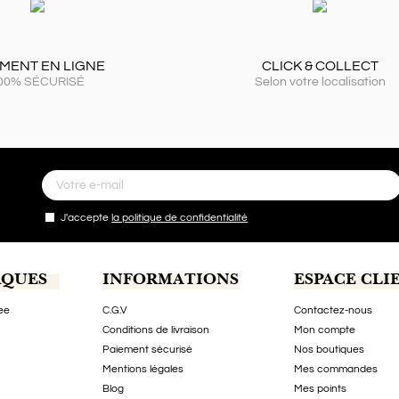
EMENT EN LIGNE
CLICK & COLLECT
00% SÉCURISÉ
Selon votre localisation
J'accepte
la politique de confidentialité
RQUES
INFORMATIONS
ESPACE CLI
ee
C.G.V
Contactez-nous
Conditions de livraison
Mon compte
Paiement sécurisé
Nos boutiques
Mentions légales
Mes commandes
Blog
Mes points