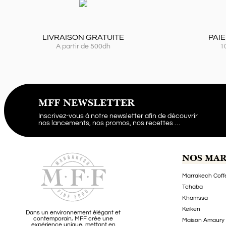
LIVRAISON GRATUITE
PAI
A partir de 500dh
1
MFF NEWSLETTER
Inscrivez-vous à notre newsletter afin de découvrir
nos lancements, nos promos, nos recettes …
NOS MA
Marrakech Coff
Tchaba
Khamssa
Keiken
Dans un environnement élégant et
contemporain, MFF crée une
Maison Amaury
expérience unique, mettant en