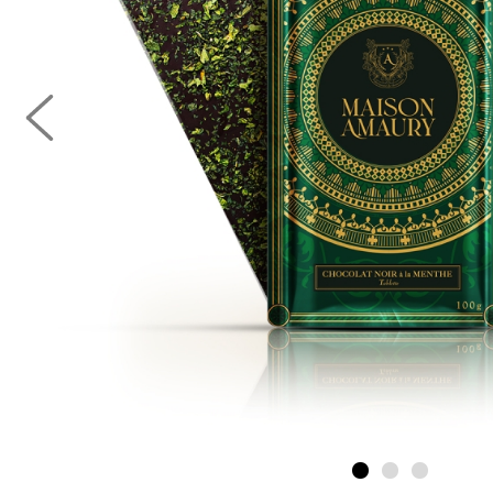
Earl Gr
Chai Latté
Coffrets Thés
Coffret 30 Dattes Majhool
Noir
380,00 MAD