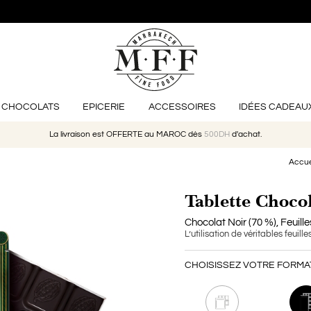
CHOCOLATS
EPICERIE
ACCESSOIRES
IDÉES CADEAU
La livraison est OFFERTE au MAROC dès
500DH
d'achat.
Accue
Tablette Choco
Chocolat Noir (70 %), Feuil
L’utilisation de véritables feuil
lanc Au Matcha
u Teapot
ica
Glazed Ceramic Japanese Te
Cafés Khamssa Jardin Verdo
Napolitain Chocolat Noi
CHOISISSEZ VOTRE FORMAT
la fraise
Gaufrettes Au Citron