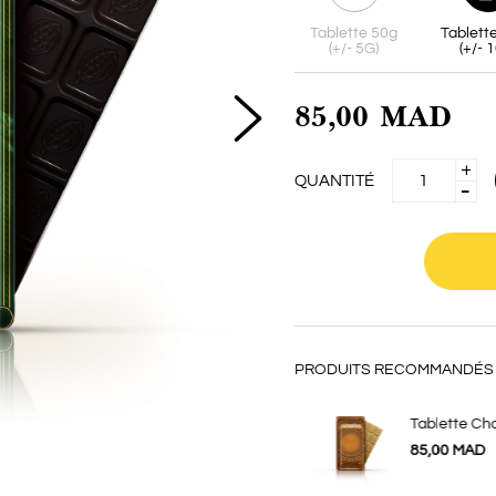
ey
Collection Taxi
Tablette 50g
Tablett
(+/- 5G)
(+/- 
85,00 MAD
QUANTITÉ
PRODUITS RECOMMANDÉS 
Gaufrettes à la Menthe
Tablette Ch
75,00 MAD
85,00 MAD