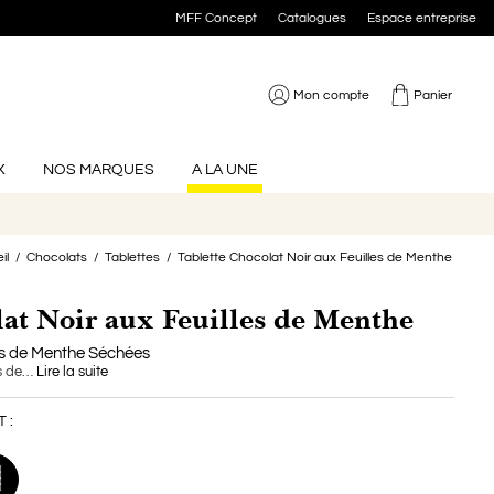
MFF Concept
Catalogues
Espace entreprise
Mon compte
Panier
X
NOS MARQUES
A LA UNE
il
Chocolats
Tablettes
Tablette Chocolat Noir aux Feuilles de Menthe
lat Noir aux Feuilles de Menthe
les de Menthe Séchées
les de…
Lire la suite
acup
yant
r
Salon De La Lune
Matcha Whisk
The Mug
 :
Coffret 30 Dattes Majhool
Noir